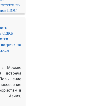
мпетентных
енов ШОС
ости
ря ОДКБ
инял
 встрече по
авкам
 в Москве
я встреча
Повышение
 пресечения
рористам в
Азии»,