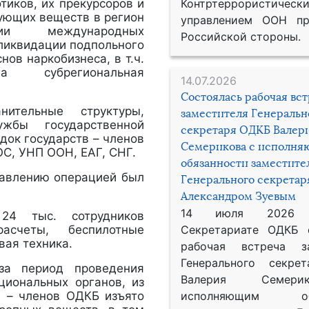
тиков, их прекурсоров и
Контртеррористическ
вующих веществ в регион
управлением ООН пр
ции международных
Российской стороны.
 ликвидации подпольного
ов наркобизнеса, в т.ч.
на субрегиональная
14.07.2026
Состоялась рабочая вс
ительные структуры,
заместителя Генеральн
жбы государственной
секретаря ОДКБ Валер
док государств – членов
Семерикова с исполн
ОС, УНП ООН, ЕАГ, СНГ.
обязанности заместите
авлению операцией был
Генерального секрета
Александром Зуевым
14 июля 2026
24 тыс. сотрудников
расчеты, беспилотные
Секретариате ОДКБ 
вая техника.
рабочая встреча за
Генерального секре
 за период проведения
Валерия Семер
циональных органов, из
в – членов ОДКБ изъято
исполняющим обя