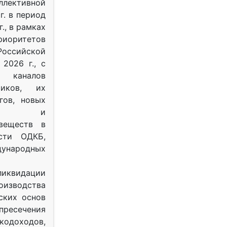
ективной
г. в период
г., в рамках
оритетов
оссийской
2026 г., с
 каналов
тиков, их
гов, новых
ных и
веществ в
ости ОДКБ,
ународных
ликвидации
оизводства
ских основ
 пресечения
одоходов,