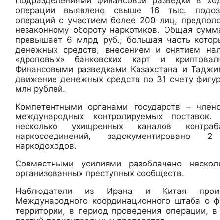
Подразделениями финансовой разведки в хо
операции выявлено свыше 16 тыс. подоз
операций с участием более 200 лиц, предпол
незаконному обороту наркотиков. Общая сум
превышает 6 млрд руб., большая часть котор
денежных средств, внесением и снятием нал
«дроповых» банковских карт и криптовал
Финансовыми разведками Казахстана и Таджи
движение денежных средств по 31 счету фигур
млн рублей.
Компетентными органами государств – чле
международных контролируемых поставок.
несколько ухищренных каналов контраб
наркосоединений, задокументировано 
наркодоходов.
Совместными усилиями разоблачено нескол
организованных преступных сообществ.
Наблюдатели из Ирана и Китая проин
Международного координационного штаба о ф
территории, в период проведения операции, 