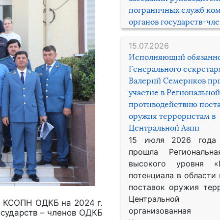
пограничных служб ко
органов государств-чл
15.07.2026
Исполняющий обязанн
Генерального секрета
Валерий Семериков пр
участие в Региональной
противодействию пост
оружия террористам в
Центральной Азии
15 июля 2026 года
прошла Региональна
высокого уровня «
потенциала в области
поставок оружия тер
Центральной 
й КСОПН ОДКБ на 2024 г.
организованная
государств – членов ОДКБ