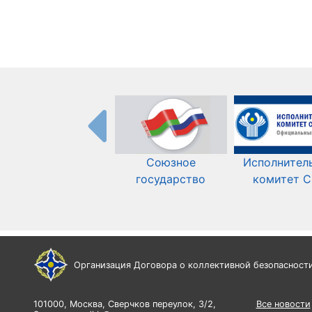
Союзное
Исполнител
государство
комитет 
Организация Договора о коллективной безопасност
101000, Москва, Сверчков переулок, 3/2,
Все новости