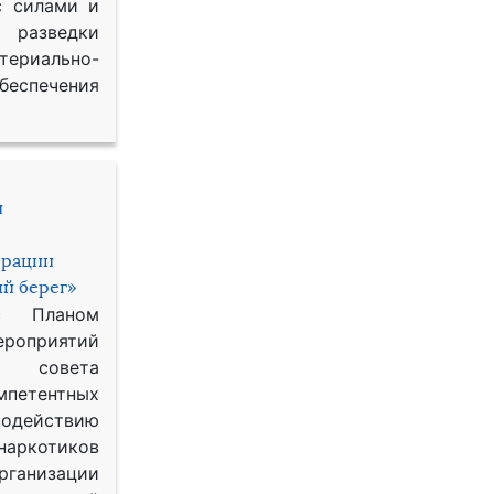
с силами и
азведки
ериально-
спечения
и
ерации
й берег»
с Планом
приятий
о совета
петентных
одействию
наркотиков
рганизации