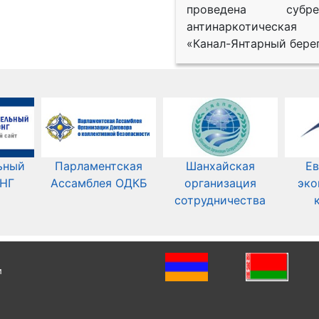
проведена субрег
антинаркотическая
«Канал-Янтарный берег
ьный
Парламентская
Шанхайская
Ев
СНГ
Ассамблея ОДКБ
организация
эко
сотрудничества
и