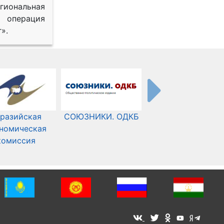
иональная
 операция
».
разийская
СОЮЗНИКИ. ОДКБ
Международный
номическая
Комитет Красного
комиссия
Креста