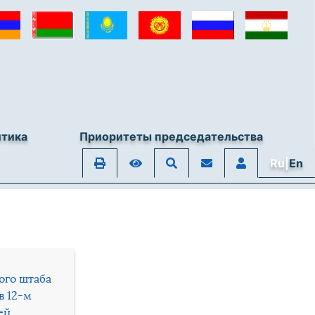
итика
Приоритеты председательства
Ru|
En
ого штаба
в 12-м
ей