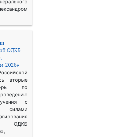
рального
ександром
ии
ний ОДКБ
,
н-2026»
сийской
сь вторые
воры по
оведению
 учения с
 силами
гирования
ОДКБ
»,