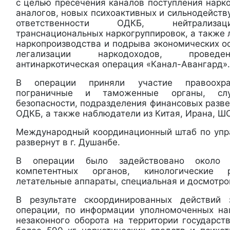
с целью пресечения каналов поступления нарко
аналогов, новых психоактивных и сильнодейст
ответственности ОДКБ, нейтрализа
транснациональных наркогруппировок, а также
наркопроизводства и подрыва экономических осн
легализации наркодоходов, проведе
антинаркотическая операция «Канал-Авангард».
В операции приняли участие правоохран
пограничные и таможенные органы, слу
безопасности, подразделения финансовых разве
ОДКБ, а также наблюдатели из Китая, Ирана, Ш
Международный координационный штаб по упр
развернут в г. Душанбе.
В операции было задействовано около 
компетентных органов, кинологические 
летательные аппараты, специальная и досмотро
В результате скоординированных действий
операции, по информации уполномоченных на
незаконного оборота на территории государст