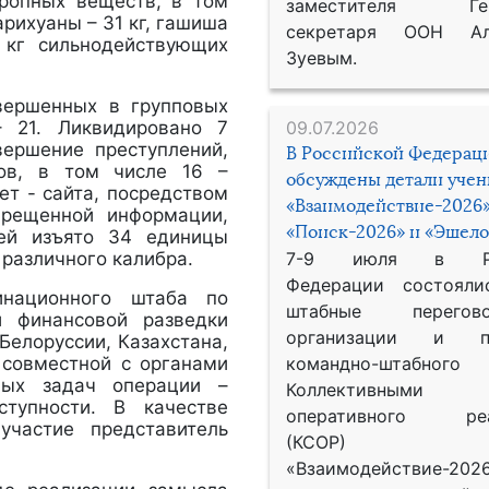
тропных веществ, в том
заместителя Гене
марихуаны – 31 кг, гашиша
секретаря ООН Ал
1 кг сильнодействующих
Зуевым.
овершенных в групповых
– 21. Ликвидировано 7
09.07.2026
вершение преступлений,
В Российской Федерац
ков, в том числе 16 –
обсуждены детали уче
ет - сайта, посредством
«Взаимодействие-2026»
прещенной информации,
«Поиск-2026» и «Эшело
лей изъято 34 единицы
 различного калибра.
7-9 июля в Рос
Федерации состояли
инационного штаба по
штабные перего
й финансовой разведки
организации и пр
Белоруссии, Казахстана,
 совместной с органами
командно-штабного
мых задач операции –
Коллективными
ступности. В качестве
оперативного реа
участие представитель
(КСОР) 
«Взаимодействие-2026