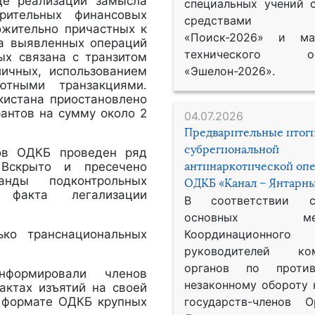
де реализации замысла
специальных учений 
рительных финансовых
средствами р
ожительно причастных к
«Поиск-2026» и мат
ма выявленных операций
технического обе
ых связана с транзитом
ичных, использованием
«Эшелон-2026».
ютными транзакциями.
кистана приостановлено
антов на сумму около 2
04.07.2026
Предварительные итог
субрегиональной
нов ОДКБ проведен ряд
 Вскрыто и пресечено
антинаркотической оп
анды подконтрольных
ОДКБ «Канал – Янтарны
2 факта легализации
В соответствии 
основных меро
ько транснациональных
Координационног
руководителей ком
органов по против
формировали членов
незаконному обороту 
актах изъятий на своей
в формате ОДКБ крупных
государств-членов О