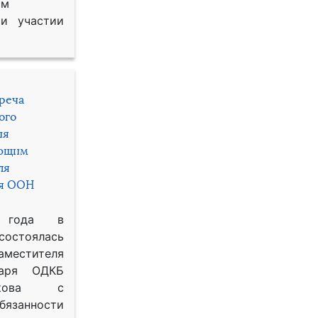
им
и участии
треча
ого
ия
яющим
ля
ря ООН
 года в
состоялась
местителя
таря ОДКБ
икова с
занности