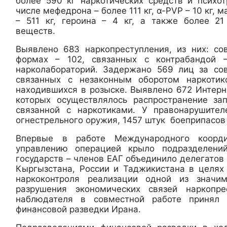
более 590 кг наркотических средств и психо
числе мефедрона – более 111 кг, α-PVP – 10 кг, 
– 511 кг, героина – 4 кг, а также более 2
веществ.
Выявлено 683 наркопреступления, из них: с
формах – 102, связанных с контрабандой 
нарколабораторий. Задержано 569 лиц за со
связанных с незаконным оборотом наркоти
находившихся в розыске. Выявлено 672 Интерн
которых осуществлялось распространение за
связанной с наркотиками. У правонарушите
огнестрельного оружия, 1457 штук ­ боеприпасов
Впервые в работе Международного коорд
управлению операцией крыло подразделени
государств – членов ЕАГ объединило делегатов 
Кыргызстана, России и Таджикистана в целях
наркоконтроля реализации одной из значи
разрушения экономических связей наркопре
наблюдателя в совместной работе принял 
финансовой разведки Ирана.