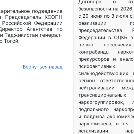
Договора о колл
безопасности на 2026 
дварительное подведение
с 29 июня по 3 июля с.
ие Председатель КСОПН
 Российской Федерации
реализации при
Директор Агентства по
председательства Р
ки Таджикистан генерал-
Федерации в ОДКБ в 
 Тогой.
целью пресечения
контрабанды нарко
прекурсоров и анало
психоактив
Вернуться назад
сильнодействующих 
регион ответственн
нейтрализации межд
транснациональных
наркогруппировок, 
подпольного наркопр
и подрыва экономиче
наркобизнеса, в т.ч.
легализации нарк