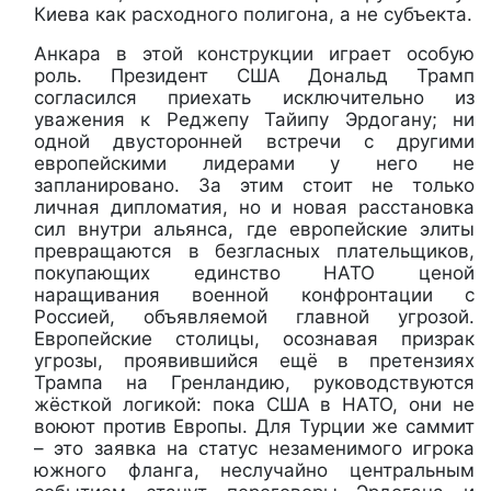
Киева как расходного полигона, а не субъекта.
Анкара в этой конструкции играет особую
роль. Президент США Дональд Трамп
согласился приехать исключительно из
уважения к Реджепу Тайипу Эрдогану; ни
одной двусторонней встречи с другими
европейскими лидерами у него не
запланировано. За этим стоит не только
личная дипломатия, но и новая расстановка
сил внутри альянса, где европейские элиты
превращаются в безгласных плательщиков,
покупающих единство НАТО ценой
наращивания военной конфронтации с
Россией, объявляемой главной угрозой.
Европейские столицы, осознавая призрак
угрозы, проявившийся ещё в претензиях
Трампа на Гренландию, руководствуются
жёсткой логикой: пока США в НАТО, они не
воюют против Европы. Для Турции же саммит
– это заявка на статус незаменимого игрока
южного фланга, неслучайно центральным