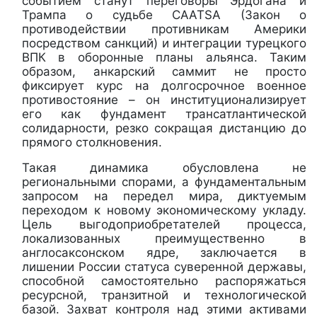
событием станут переговоры Эрдогана и
Трампа о судьбе CAATSA (Закон о
противодействии противникам Америки
посредством санкций) и интеграции турецкого
ВПК в оборонные планы альянса. Таким
образом, анкарский саммит не просто
фиксирует курс на долгосрочное военное
противостояние – он институционализирует
его как фундамент трансатлантической
солидарности, резко сокращая дистанцию до
прямого столкновения.
Такая динамика обусловлена не
региональными спорами, а фундаментальным
запросом на передел мира, диктуемым
переходом к новому экономическому укладу.
Цель выгодоприобретателей процесса,
локализованных преимущественно в
англосаксонском ядре, заключается в
лишении России статуса суверенной державы,
способной самостоятельно распоряжаться
ресурсной, транзитной и технологической
базой. Захват контроля над этими активами