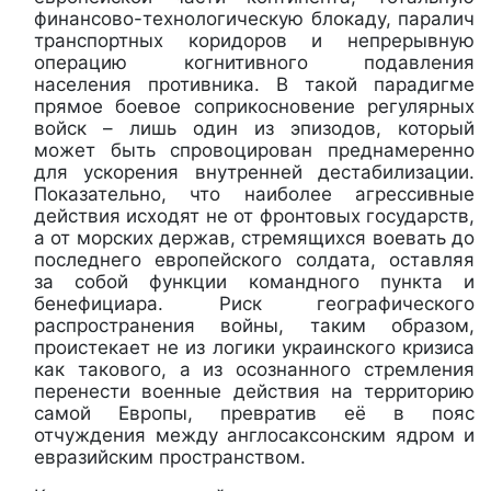
финансово-технологическую блокаду, паралич
транспортных коридоров и непрерывную
операцию когнитивного подавления
населения противника. В такой парадигме
прямое боевое соприкосновение регулярных
войск – лишь один из эпизодов, который
может быть спровоцирован преднамеренно
для ускорения внутренней дестабилизации.
Показательно, что наиболее агрессивные
действия исходят не от фронтовых государств,
а от морских держав, стремящихся воевать до
последнего европейского солдата, оставляя
за собой функции командного пункта и
бенефициара. Риск географического
распространения войны, таким образом,
проистекает не из логики украинского кризиса
как такового, а из осознанного стремления
перенести военные действия на территорию
самой Европы, превратив её в пояс
отчуждения между англосаксонским ядром и
евразийским пространством.