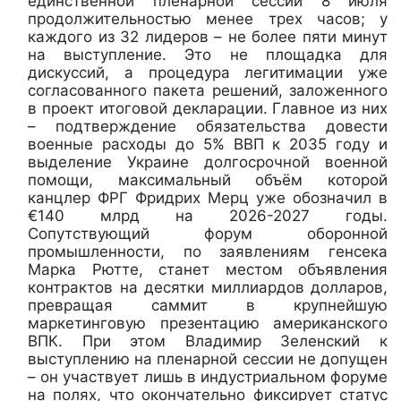
единственной пленарной сессии 8 июля
продолжительностью менее трех часов; у
каждого из 32 лидеров – не более пяти минут
на выступление. Это не площадка для
дискуссий, а процедура легитимации уже
согласованного пакета решений, заложенного
в проект итоговой декларации. Главное из них
– подтверждение обязательства довести
военные расходы до 5% ВВП к 2035 году и
выделение Украине долгосрочной военной
помощи, максимальный объём которой
канцлер ФРГ Фридрих Мерц уже обозначил в
€140 млрд на 2026-2027 годы.
Сопутствующий форум оборонной
промышленности, по заявлениям генсека
Марка Рютте, станет местом объявления
контрактов на десятки миллиардов долларов,
превращая саммит в крупнейшую
маркетинговую презентацию американского
ВПК. При этом Владимир Зеленский к
выступлению на пленарной сессии не допущен
– он участвует лишь в индустриальном форуме
на полях, что окончательно фиксирует статус