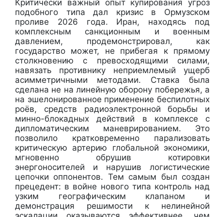
Критически важный опыт купирования угроз
подобного типа дал кризис в Ормузском
проливе 2026 года. Иран, находясь под
комплексным санкционным и военным
давлением, продемонстрировал, как
государство может, не прибегая к прямому
столкновению с превосходящими силами,
навязать противнику неприемлемый ущерб
асимметричными методами. Ставка была
сделана не на линейную оборону побережья, а
на эшелонированное применение беспилотных
роёв, средств радиоэлектронной борьбы и
минно-блокадных действий в комплексе с
дипломатическим маневрированием. Это
позволило кратковременно парализовать
критическую артерию глобальной экономики,
мгновенно обрушив котировки
энергоносителей и нарушив логистические
цепочки оппонентов. Тем самым был создан
прецедент: в войне нового типа контроль над
узким географическим клапаном и
демонстрация решимости к нелинейной
эскалации оказываются эффективнее, чем