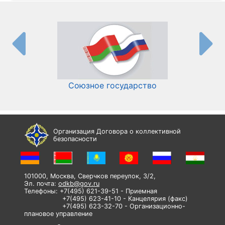
Союзное государство
И
Организация Договора о коллективной
безопасности
101000, Москва, Сверчков переулок, 3/2,
Эл. почта:
odkb@gov.ru
Телефоны: +7(495) 621-39-51 - Приемная
+7(495) 623-41-10 - Канцелярия (факс)
+7(495) 623-32-70 - Организационно-
плановое управление