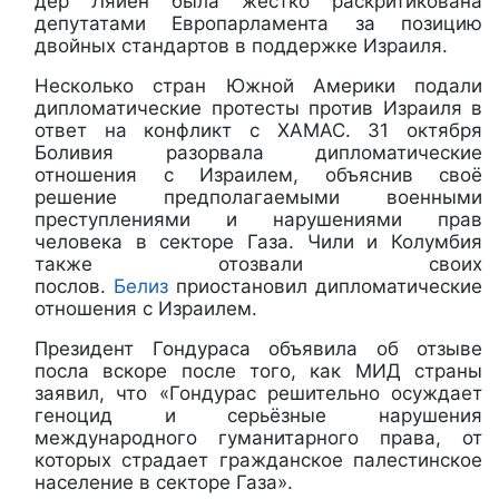
дер Ляйен была жестко раскритикована
депутатами Европарламента за позицию
двойных стандартов в поддержке Израиля.
Несколько стран Южной Америки подали
дипломатические протесты против Израиля в
ответ на конфликт с ХАМАС. 31 октября
Боливия разорвала дипломатические
отношения с Израилем, объяснив своё
решение предполагаемыми военными
преступлениями и нарушениями прав
человека в секторе Газа. Чили и Колумбия
также отозвали своих
послов.
Белиз
приостановил дипломатические
отношения с Израилем.
Президент Гондураса объявила об отзыве
посла вскоре после того, как МИД страны
заявил, что «Гондурас решительно осуждает
геноцид и серьёзные нарушения
международного гуманитарного права, от
которых страдает гражданское палестинское
население в секторе Газа».