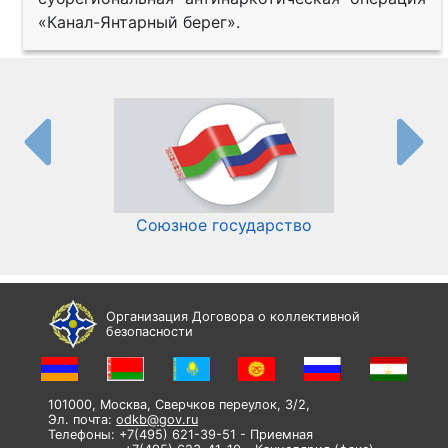
«Канал-Янтарный берег».
Союзное государство
И
Организация Договора о коллективной
безопасности
101000, Москва, Сверчков переулок, 3/2,
Эл. почта:
odkb@gov.ru
Телефоны: +7(495) 621-39-51 - Приемная