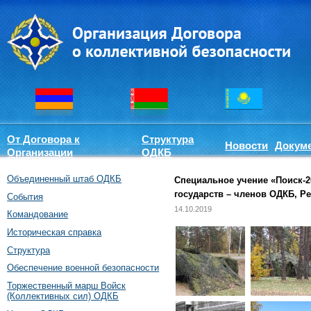
От Договора к
Структура
Новости
Докум
Организации
ОДКБ
Объединенный штаб ОДКБ
Специальное учение «Поиск-2
государств – членов ОДКБ, Ре
События
14.10.2019
Командование
Историческая справка
Структура
Обеспечение военной безопасности
Торжественный марш Войск
(Коллективных сил) ОДКБ