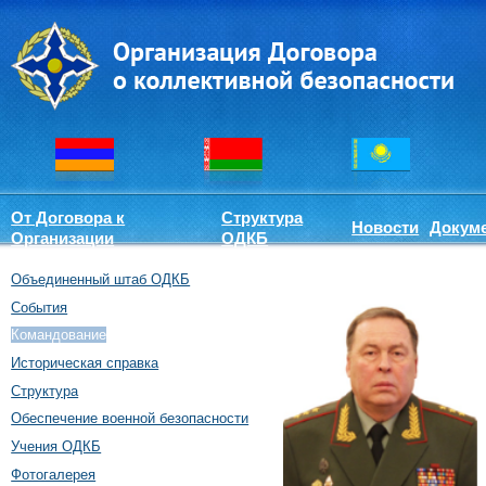
От Договора к
Структура
Новости
Докум
Организации
ОДКБ
Объединенный штаб ОДКБ
События
Командование
Историческая справка
Структура
Обеспечение военной безопасности
Учения ОДКБ
Фотогалерея