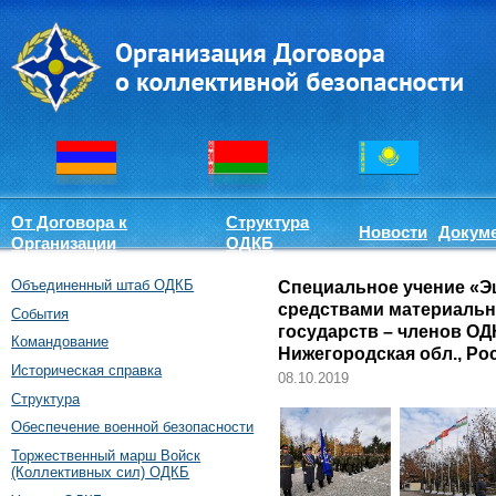
От Договора к
Структура
Новости
Докум
Организации
ОДКБ
Объединенный штаб ОДКБ
Специальное учение «Э
средствами материальн
События
государств – членов ОДК
Командование
Нижегородская обл., Ро
Историческая справка
08.10.2019
Структура
Обеспечение военной безопасности
Торжественный марш Войск
(Коллективных сил) ОДКБ