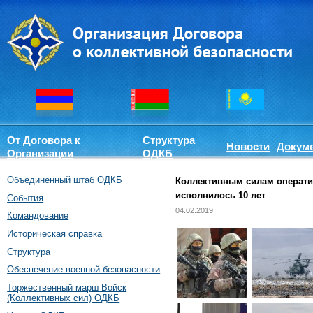
От Договора к
Структура
Новости
Докум
Организации
ОДКБ
Объединенный штаб ОДКБ
Коллективным силам операти
исполнилось 10 лет
События
04.02.2019
Командование
Историческая справка
Структура
Обеспечение военной безопасности
Торжественный марш Войск
(Коллективных сил) ОДКБ