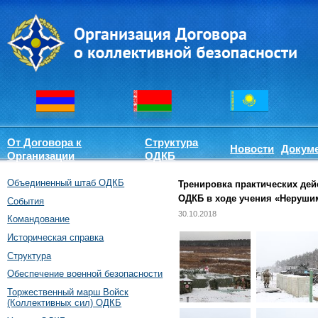
От Договора к
Структура
Новости
Докум
Организации
ОДКБ
Объединенный штаб ОДКБ
Тренировка практических де
ОДКБ в ходе учения «Нерушим
События
30.10.2018
Командование
Историческая справка
Структура
Обеспечение военной безопасности
Торжественный марш Войск
(Коллективных сил) ОДКБ