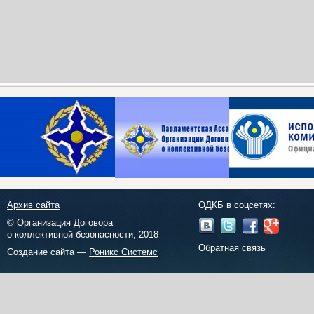
Архив сайта
ОДКБ в соцсетях:
© Организация Договора
о коллективной безопасности, 2018
Обратная связь
Создание сайта —
Роникс Системс