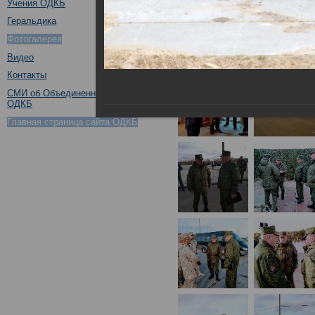
Учения ОДКБ
Геральдика
Фотогалерея
Видео
Контакты
СМИ об Объединенном штабе
ОДКБ
Главная страница сайта ОДКБ