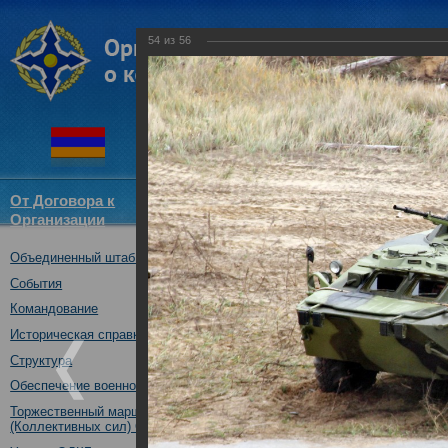
54
из
56
От Договора к
Структура
Новости
Докум
Организации
ОДКБ
Объединенный штаб ОДКБ
совместное учение с КСОР ОД
"Мулино", Нижегородская обл.,
События
16.10.2019
Командование
Историческая справка
Структура
Обеспечение военной безопасности
Торжественный марш Войск
(Коллективных сил) ОДКБ