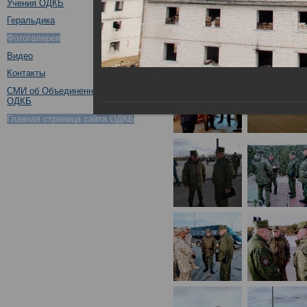
Учения ОДКБ
Геральдика
Фотогалерея
Видео
Контакты
СМИ об Объединенном штабе
ОДКБ
Главная страница сайта ОДКБ