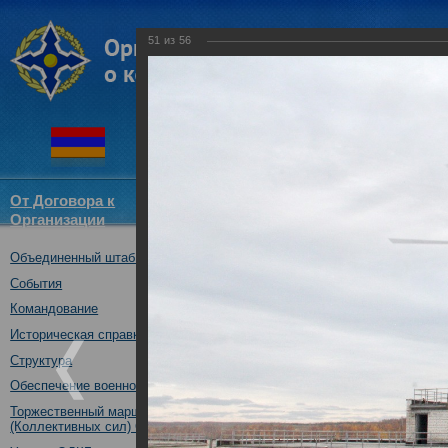
51
из
56
От Договора к
Структура
Новости
Докум
Организации
ОДКБ
Объединенный штаб ОДКБ
совместное учение с КСОР ОД
"Мулино", Нижегородская обл.,
События
16.10.2019
Командование
Историческая справка
Структура
Обеспечение военной безопасности
Торжественный марш Войск
(Коллективных сил) ОДКБ