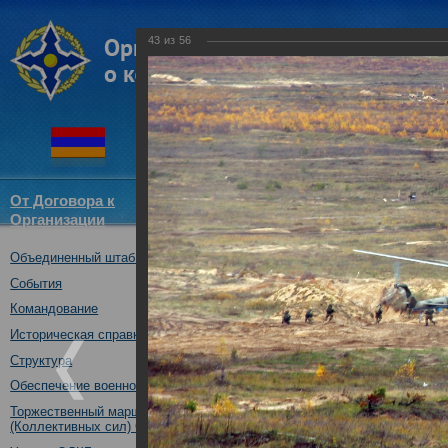
43
из
56
От Договора к
Структура
Новости
Докум
Организации
ОДКБ
Объединенный штаб ОДКБ
совместное учение с КСОР ОД
"Мулино", Нижегородская обл.,
События
16.10.2019
Командование
Историческая справка
Структура
Обеспечение военной безопасности
Торжественный марш Войск
(Коллективных сил) ОДКБ