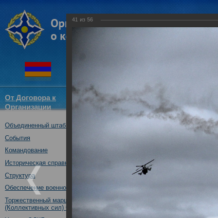
41
из
56
От Договора к
Структура
Новости
Докум
Организации
ОДКБ
Объединенный штаб ОДКБ
совместное учение с КСОР ОД
"Мулино", Нижегородская обл.,
События
16.10.2019
Командование
Историческая справка
Структура
Обеспечение военной безопасности
Торжественный марш Войск
(Коллективных сил) ОДКБ