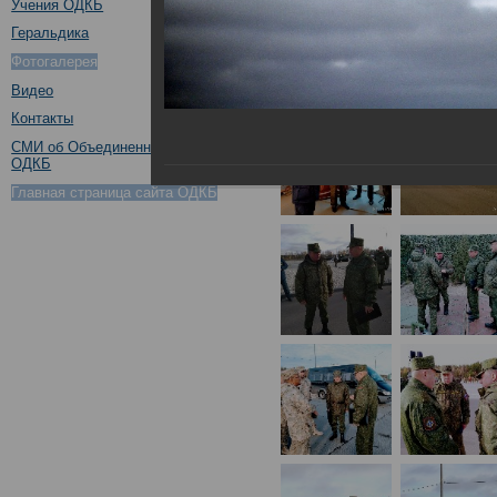
Учения ОДКБ
Геральдика
Фотогалерея
Видео
Контакты
СМИ об Объединенном штабе
ОДКБ
Главная страница сайта ОДКБ