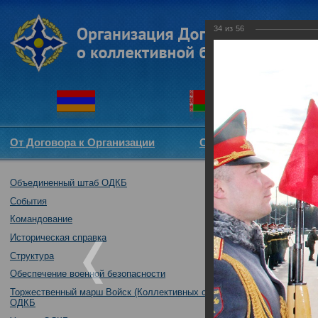
34
из
56
От Договора к Организации
Структура ОДКБ
Объединенный штаб ОДКБ
совместное уче
16-18.10.2019
События
16.10.2019
Командование
Историческая справка
Структура
Обеспечение военной безопасности
Торжественный марш Войск (Коллективных сил)
ОДКБ