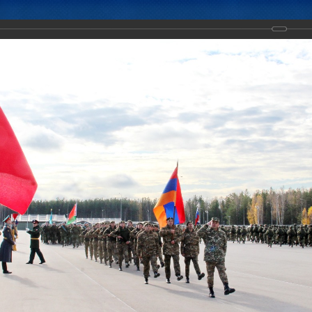
Новости
Документы
Аналитика
Приоритеты пред
ние с КСОР ОДКБ «Взаимодействие-2019», полигон "Мулино", Нижего