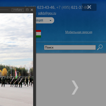
+7 (495)
623-43-46,
+7 (495)
621-37-86
слайдер
Эл. почта:
odkb@gov.ru
Авторизация
Мобильная версия
седательства
родская обл.,