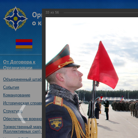
33
из
56
От Договора к
Структура
Новости
Докум
Организации
ОДКБ
Объединенный штаб ОДКБ
совместное учение с КСОР ОД
"Мулино", Нижегородская обл.,
События
16.10.2019
Командование
Историческая справка
Структура
Обеспечение военной безопасности
Торжественный марш Войск
(Коллективных сил) ОДКБ