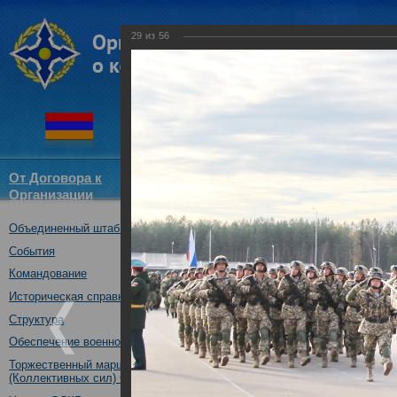
29
из
56
От Договора к
Структура
Новости
Докум
Организации
ОДКБ
Объединенный штаб ОДКБ
совместное учение с КСОР ОД
"Мулино", Нижегородская обл.,
События
16.10.2019
Командование
Историческая справка
Структура
Обеспечение военной безопасности
Торжественный марш Войск
(Коллективных сил) ОДКБ