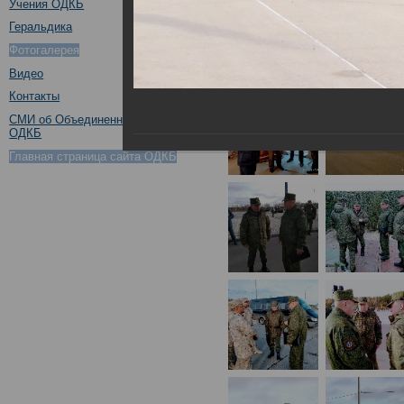
Учения ОДКБ
Геральдика
Фотогалерея
Видео
Контакты
СМИ об Объединенном штабе
ОДКБ
Главная страница сайта ОДКБ