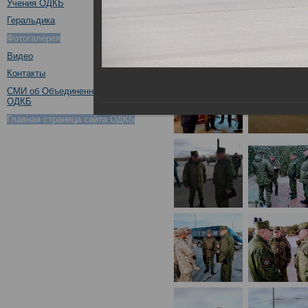
Учения ОДКБ
Геральдика
Фотогалерея
Видео
Контакты
СМИ об Объединенном штабе
ОДКБ
Главная страница сайта ОДКБ