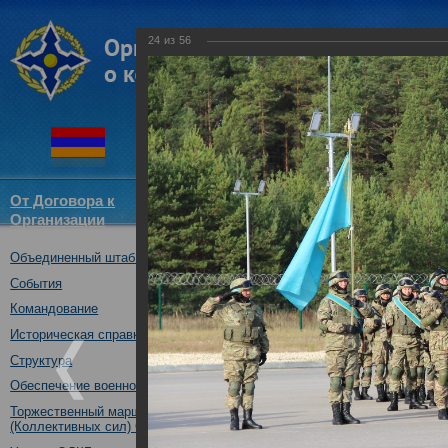
24
из
56
От Договора к
Структура
Новости
Докум
Организации
ОДКБ
Объединенный штаб ОДКБ
совместное учение с КСОР ОД
"Мулино", Нижегородская обл.,
События
16.10.2019
Командование
Историческая справка
Структура
Обеспечение военной безопасности
Торжественный марш Войск
(Коллективных сил) ОДКБ