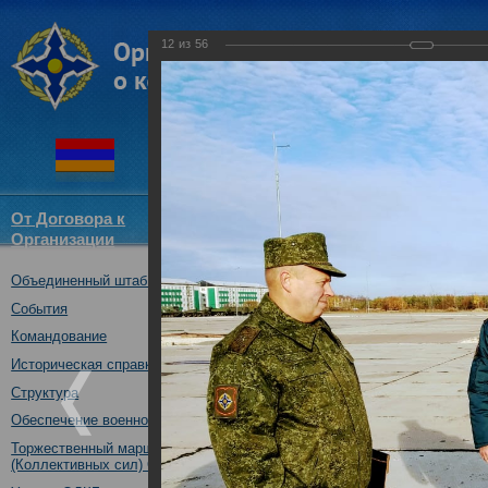
12
из
56
От Договора к
Структура
Новости
Докум
Организации
ОДКБ
Объединенный штаб ОДКБ
совместное учение с КСОР ОД
"Мулино", Нижегородская обл.,
События
16.10.2019
Командование
Историческая справка
Структура
Обеспечение военной безопасности
Торжественный марш Войск
(Коллективных сил) ОДКБ