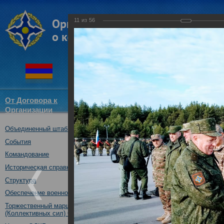
11
из
56
От Договора к
Структура
Новости
Докум
Организации
ОДКБ
Объединенный штаб ОДКБ
совместное учение с КСОР ОД
"Мулино", Нижегородская обл.,
События
16.10.2019
Командование
Историческая справка
Структура
Обеспечение военной безопасности
Торжественный марш Войск
(Коллективных сил) ОДКБ