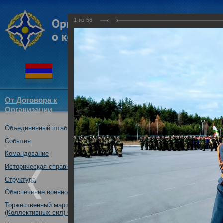
1
из
56
От Договора к
Структура
Новости
Докум
Организации
ОДКБ
Объединенный штаб ОДКБ
совместное учение с КСОР ОД
"Мулино", Нижегородская обл.,
События
16.10.2019
Командование
Историческая справка
Структура
Обеспечение военной безопасности
Торжественный марш Войск
(Коллективных сил) ОДКБ