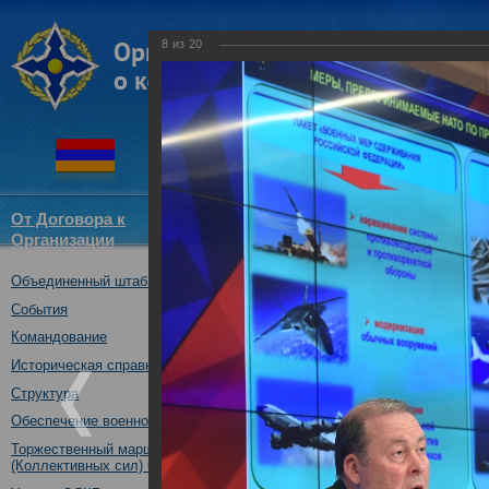
8
из
20
От Договора к
Структура
Новости
Докум
Организации
ОДКБ
Объединенный штаб ОДКБ
Брифинг начальника Об
готовности органов уп
События
средств системы колле
Командование
проведению совместног
Историческая справка
учения "Боевое братство
Структура
24.09.2019
Обеспечение военной безопасности
Торжественный марш Войск
(Коллективных сил) ОДКБ