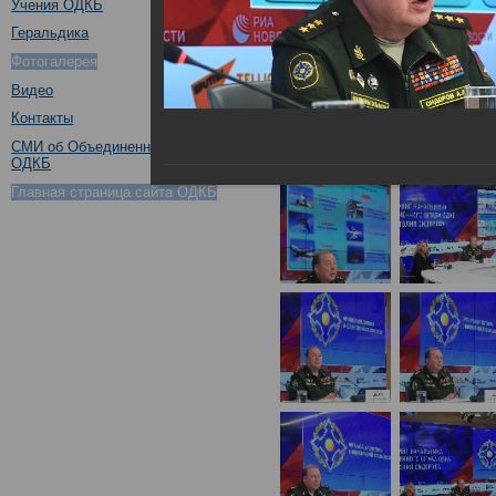
Учения ОДКБ
Геральдика
Фотогалерея
Видео
Контакты
СМИ об Объединенном штабе
ОДКБ
Главная страница сайта ОДКБ