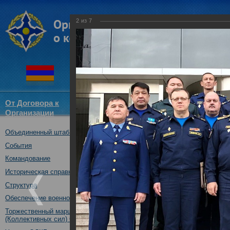
2
из
7
От Договора к
Структура
Новости
Докум
Организации
ОДКБ
Объединенный штаб ОДКБ
Рабочая группа обсудила во
ПВО в Центрально-Азиатском
События
13.02.2019
Командование
Историческая справка
Структура
Обеспечение военной безопасности
Торжественный марш Войск
(Коллективных сил) ОДКБ