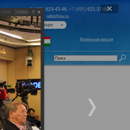
+7 (495)
623-43-46,
+7 (495)
621-37-86
слайдер
Эл. почта:
odkb@gov.ru
Авторизация
Мобильная версия
седательства
вместной