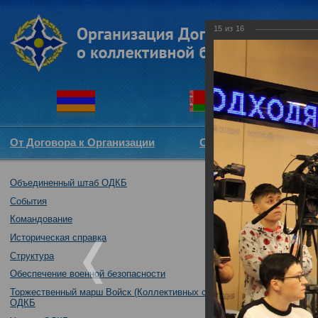
15
из
16
От Договора к Организации
Структура ОДКБ
Объединенный штаб ОДКБ
Брифинг началь
подготовки колл
События
06.02.2019
Командование
Историческая справка
Структура
Обеспечение военной безопасности
Торжественный марш Войск (Коллективных сил)
ОДКБ