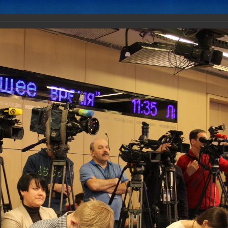
Новости
Документы
Аналитика
Приоритеты пред
ника Объединенного штаба ОДКБ Анатолия Сидорова об итогах со
ективных сил за 2018 год и задачах на 2019 год 06.02.2019