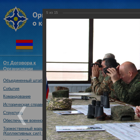
5
из
15
От Договора к
Структура
Новости
Докум
Организации
ОДКБ
Объединенный штаб ОДКБ
Коллективным силам операти
исполнилось 10 лет
События
04.02.2019
Командование
Историческая справка
Структура
Обеспечение военной безопасности
Торжественный марш Войск
(Коллективных сил) ОДКБ