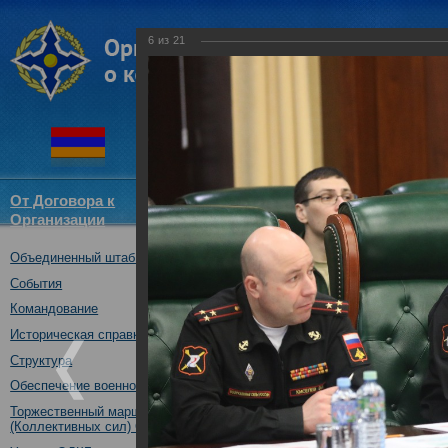
6
из
21
От Договора к
Структура
Новости
Докум
Организации
ОДКБ
Объединенный штаб ОДКБ
Рабочая встреча представите
штабов вооруженных сил) гос
События
31.01.2018
Командование
Историческая справка
Структура
Обеспечение военной безопасности
Торжественный марш Войск
(Коллективных сил) ОДКБ