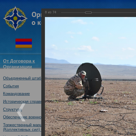
8
из
74
От Договора к
Структура
Новости
Докум
Организации
ОДКБ
Объединенный штаб ОДКБ
Тактико-специальное учение 
05.10.2017
События
Командование
Историческая справка
Структура
Обеспечение военной безопасности
Торжественный марш Войск
(Коллективных сил) ОДКБ