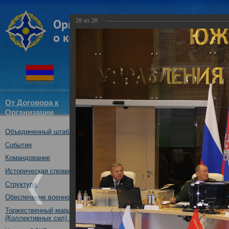
28
из
28
От Договора к
Структура
Новости
Докум
Организации
ОДКБ
Объединенный штаб ОДКБ
Участие Объединенного
Координационного сове
События
(комиссий) по обороне 
Командование
государств-членов ОДК
Историческая справка
Ассамблеи ОДКБ
Структура
02.10.2017
Обеспечение военной безопасности
Торжественный марш Войск
(Коллективных сил) ОДКБ