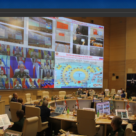
Новости
Документы
Аналитика
Приоритеты пред
ненного штаба ОДКБ в заседании Координационного совещания пр
иссий) по обороне и безопасности парламентов государств-членов 
ентской Ассамблеи ОДКБ