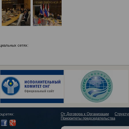
циальных сетях:
От Договора к Организации
Структ
оцсетях:
Приоритеты председательства