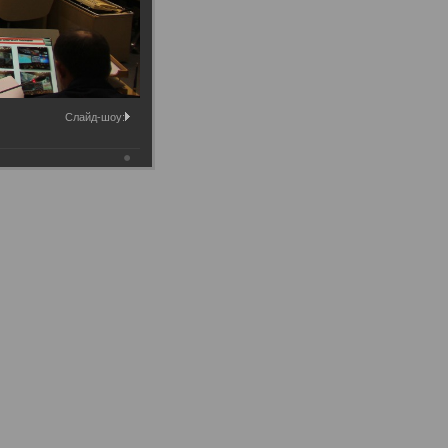
Слайд-шоу: