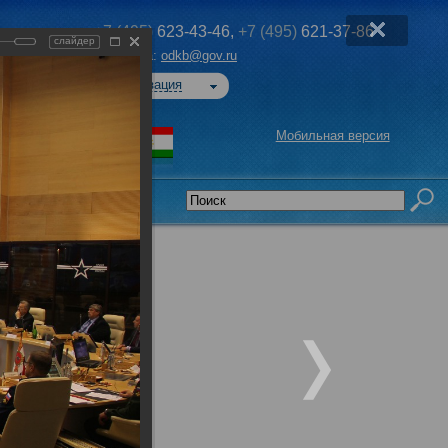
+7 (495)
623-43-46,
+7 (495)
621-37-86
слайдер
Эл. почта:
odkb@gov.ru
Авторизация
Мобильная версия
седательства
едседателей
ОДКБ при