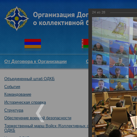
24
из
28
От Договора к Организации
Структура ОДКБ
Объединенный штаб ОДКБ
Участие Объеди
комитетов (ком
События
Совете Парлам
Командование
02.10.2017
Историческая справка
Структура
Обеспечение военной безопасности
Торжественный марш Войск (Коллективных сил)
ОДКБ