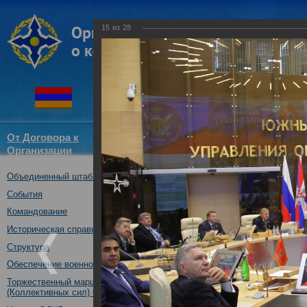
15
из
28
От Договора к
Структура
Новости
Докум
Организации
ОДКБ
Объединенный штаб ОДКБ
Участие Объединенного
Координационного сове
События
(комиссий) по обороне 
Командование
государств-членов ОДК
Историческая справка
Ассамблеи ОДКБ
Структура
02.10.2017
Обеспечение военной безопасности
Торжественный марш Войск
(Коллективных сил) ОДКБ