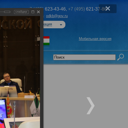
+7 (495)
623-43-46,
+7 (495)
621-37-86
слайдер
Эл. почта:
odkb@gov.ru
Авторизация
Мобильная версия
седательства
едседателей
ОДКБ при