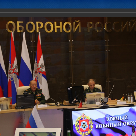
Новости
Документы
Аналитика
Приоритеты пред
ненного штаба ОДКБ в заседании Координационного совещания пр
иссий) по обороне и безопасности парламентов государств-членов 
ентской Ассамблеи ОДКБ