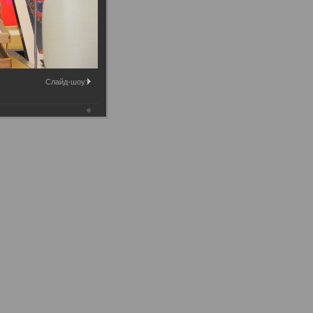
Слайд-шоу: