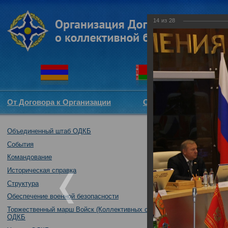
14
из
28
От Договора к Организации
Структура ОДКБ
Объединенный штаб ОДКБ
Участие Объеди
комитетов (ком
События
Совете Парлам
Командование
02.10.2017
Историческая справка
Структура
Обеспечение военной безопасности
Торжественный марш Войск (Коллективных сил)
ОДКБ