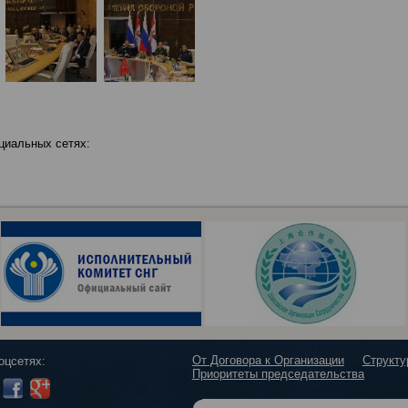
циальных сетях:
От Договора к Организации
Структ
оцсетях:
Приоритеты председательства