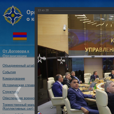
13
из
28
От Договора к
Структура
Новости
Докум
Организации
ОДКБ
Объединенный штаб ОДКБ
Участие Объединенного
Координационного сове
События
(комиссий) по обороне 
Командование
государств-членов ОДК
Историческая справка
Ассамблеи ОДКБ
Структура
02.10.2017
Обеспечение военной безопасности
Торжественный марш Войск
(Коллективных сил) ОДКБ