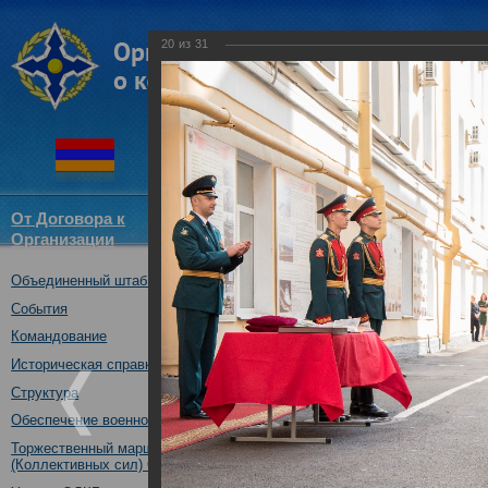
20
из
31
От Договора к
Структура
Новости
Докум
Организации
ОДКБ
Объединенный штаб ОДКБ
Участие Объединенного штаб
Дню знаний.
События
01.09.2017
Командование
Историческая справка
Структура
Обеспечение военной безопасности
Торжественный марш Войск
(Коллективных сил) ОДКБ