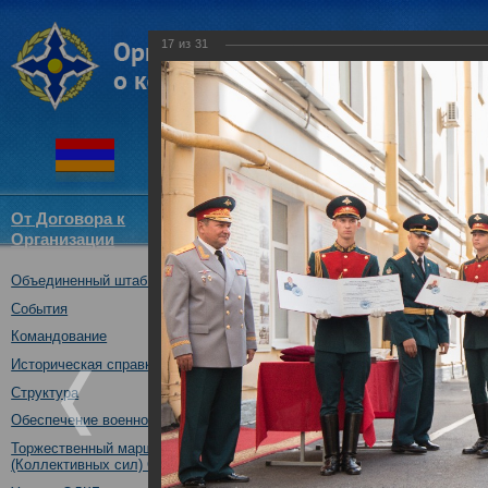
17
из
31
От Договора к
Структура
Новости
Докум
Организации
ОДКБ
Объединенный штаб ОДКБ
Участие Объединенного штаб
Дню знаний.
События
01.09.2017
Командование
Историческая справка
Структура
Обеспечение военной безопасности
Торжественный марш Войск
(Коллективных сил) ОДКБ