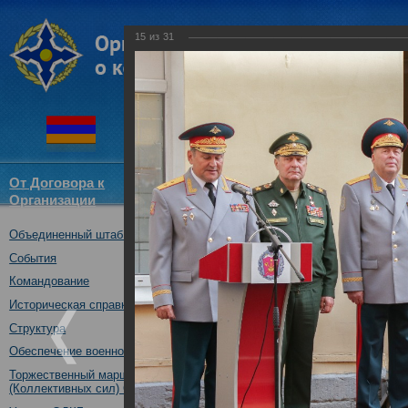
15
из
31
От Договора к
Структура
Новости
Докум
Организации
ОДКБ
Объединенный штаб ОДКБ
Участие Объединенного штаб
Дню знаний.
События
01.09.2017
Командование
Историческая справка
Структура
Обеспечение военной безопасности
Торжественный марш Войск
(Коллективных сил) ОДКБ