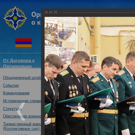
11
из
31
От Договора к
Структура
Новости
Докум
Организации
ОДКБ
Объединенный штаб ОДКБ
Участие Объединенного штаб
Дню знаний.
События
01.09.2017
Командование
Историческая справка
Структура
Обеспечение военной безопасности
Торжественный марш Войск
(Коллективных сил) ОДКБ