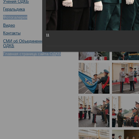
Учения ОДКБ
Геральдика
Фотогалерея
Видео
Контакты
11
СМИ об Объединенном штабе
ОДКБ
Главная страница сайта ОДКБ