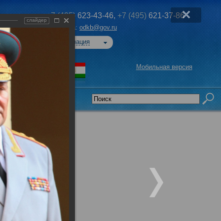
+7 (495)
623-43-46,
+7 (495)
621-37-86
слайдер
Эл. почта:
odkb@gov.ru
Авторизация
Мобильная версия
седательства