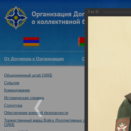
3
из
31
От Договора к Организации
Структура ОДКБ
Объединенный штаб ОДКБ
Участие Объед
01.09.2017
События
Командование
Историческая справка
Структура
Обеспечение военной безопасности
Торжественный марш Войск (Коллективных сил)
ОДКБ