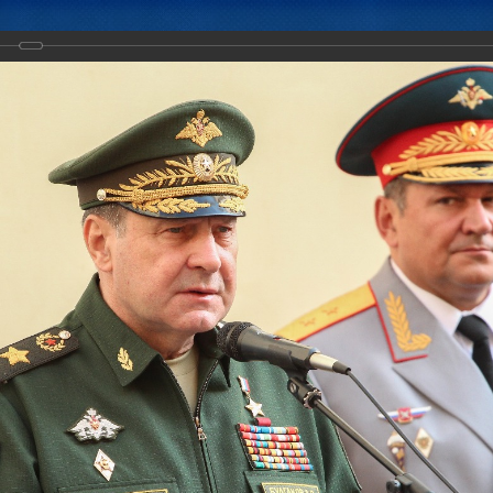
Новости
Документы
Аналитика
Приоритеты пред
иненного штаба ОДКБ в мероприятиях, посвященных Дню знаний.