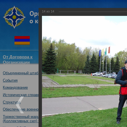
14
из
14
От Договора к
Структура
Новости
Докум
Организации
ОДКБ
Объединенный штаб ОДКБ
Объединенный штаб ОДКБ пр
соревнованиях по стендовой 
События
13.05.2017
Командование
Историческая справка
Структура
Обеспечение военной безопасности
Торжественный марш Войск
(Коллективных сил) ОДКБ