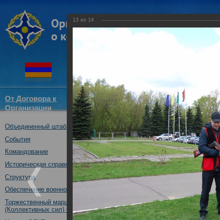
13
из
14
От Договора к
Структура
Новости
Докум
Организации
ОДКБ
Объединенный штаб ОДКБ
Объединенный штаб ОДКБ пр
соревнованиях по стендовой 
События
13.05.2017
Командование
Историческая справка
Структура
Обеспечение военной безопасности
Торжественный марш Войск
(Коллективных сил) ОДКБ