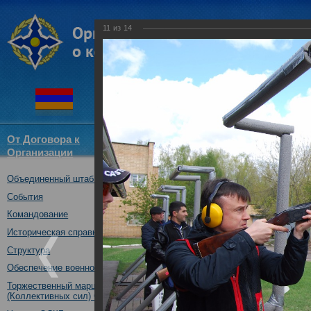
11
из
14
От Договора к
Структура
Новости
Докум
Организации
ОДКБ
Объединенный штаб ОДКБ
Объединенный штаб ОДКБ пр
соревнованиях по стендовой 
События
13.05.2017
Командование
Историческая справка
Структура
Обеспечение военной безопасности
Торжественный марш Войск
(Коллективных сил) ОДКБ