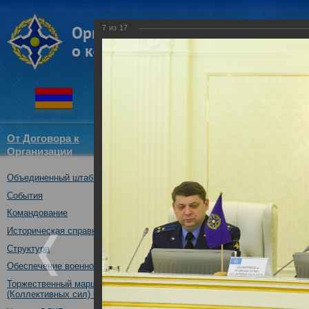
7
из
17
От Договора к
Структура
Новости
Докум
Организации
ОДКБ
Объединенный штаб ОДКБ
X заседание Военного комитет
19.04.2017
События
Командование
Историческая справка
Структура
Обеспечение военной безопасности
Торжественный марш Войск
(Коллективных сил) ОДКБ