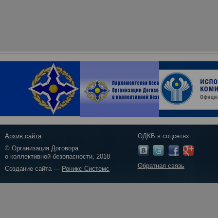
Архив сайта
ОДКБ в соцсетях:
© Организация Договора
о коллективной безопасности, 2018
Обратная связь
Создание сайта —
Роникс Системс