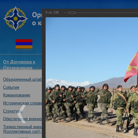
6
из
236
От Договора к
Структура
Новости
Докум
Организации
ОДКБ
Объединенный штаб ОДКБ
Совместное тактическое уче
«Рубеж-2016»
События
04.10.2016
Командование
Историческая справка
Структура
Обеспечение военной безопасности
Торжественный марш Войск
(Коллективных сил) ОДКБ