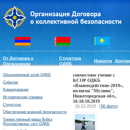
От Договора к
Структура
Новости
Докум
Организации
ОДКБ
Объединенный штаб ОДКБ
совместное учение с
КСОР ОДКБ
События
«Взаимодействие-2019»,
Командование
полигон "Мулино",
Нижегородская обл.,
Историческая справка
16-18.10.2019
Структура
16.10.2019
(
56 фото
)
Обеспечение военной безопасности
Торжественный марш Войск
(Коллективных сил) ОДКБ