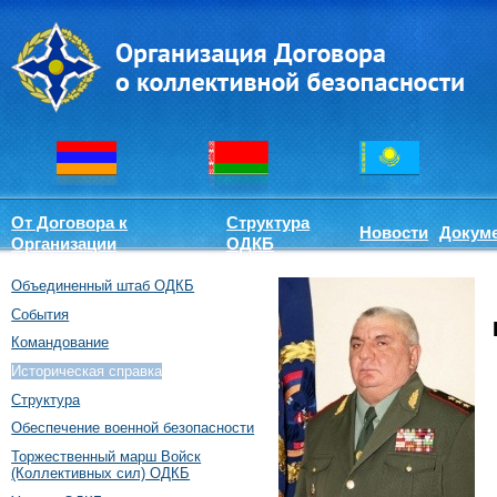
От Договора к
Структура
Новости
Докум
Организации
ОДКБ
Объединенный штаб ОДКБ
События
Командование
Историческая справка
Структура
Обеспечение военной безопасности
Торжественный марш Войск
(Коллективных сил) ОДКБ