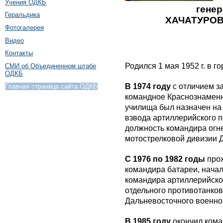
Учения ОДКБ
генер
Геральдика
ХАЧАТУРОВ
Фотогалерея
Видео
Контакты
Родился 1 мая 1952 г. в г
СМИ об Объединенном штабе
ОДКБ
В 1974 году
с отличием з
Главная страница сайта ОДКБ
командное Краснознаменн
училища был назначен на
взвода артиллерийского п
должность командира огн
мотострелковой дивизии Д
С 1976 по 1982 годы
прох
командира батареи, начал
командира артиллерийско
отдельного противотанко
Дальневосточного военног
В 1985 году
окончил кома