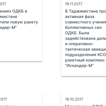
2017
18.11.2017
ениях ОДКБ в
В Таджикистане пр
икистане
активная фаза
тили новую ракету
совместного учени
андер-М"
Коллективных сил
ОДКБ. Была
задействована дал
и оперативно-
тактическая авиаци
подразделения КСО
ракетный комплекс
"Искандер-М"
2017
19.10.2017