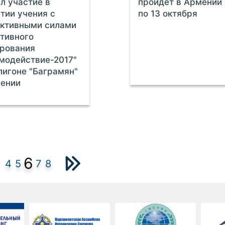
л участие в
пройдет в Армении 
тии учения с
по 13 октября
ективными силами
тивного
рования
модействие-2017"
лигоне "Баграмян"
мении
6
4
5
7
8