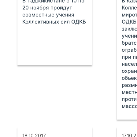
В Таджикистане с 10 по
В Каз
20 ноября пройдут
Колл
совместные учения
мирот
Коллективных сил ОДКБ
ОДКБ
заклю
учен
братс
отраб
при п
насел
охра
объек
разм
местн
проти
масс
18.10.2017
17.10.