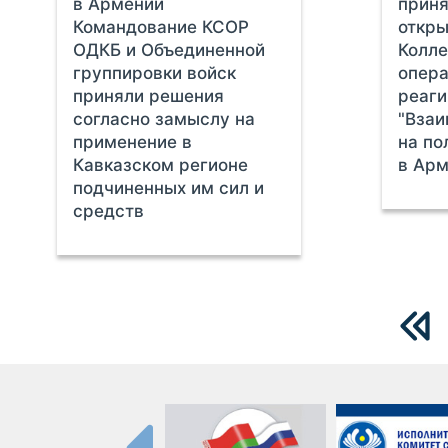
в Армении
приня
Командование КСОР
откры
ОДКБ и Объединенной
Колл
группировки войск
опера
приняли решения
реаги
согласно замыслу на
"Взаи
применение в
на по
Кавказском регионе
в Ар
подчиненных им сил и
средств