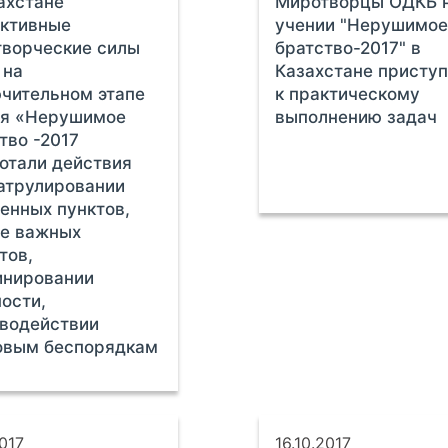
ахстане
Миротворцы ОДКБ 
ективные
учении "Нерушимо
ворческие силы
братство-2017" в
 на
Казахстане присту
чительном этапе
к практическому
ия «Нерушимое
выполнению задач
тво -2017
отали действия
атрулировании
енных пунктов,
не важных
тов,
инировании
ости,
водействии
овым беспорядкам
2017
16.10.2017