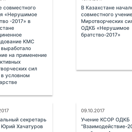
е совместного
В Казахстане начал
ия «Нерушимое
совместного учени
тво -2017» в
Миротворческих си
стане
ОДКБ «Нерушимое
диненное
братство-2017»
ндование КМС
 выработало
ие на применение
ктивных
ворческих сил
 в условном
арстве
2017
09.10.2017
альный секретарь
Учение КСОР ОДКБ
 Юрий Хачатуров
"Взаимодействие-2