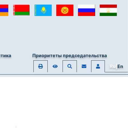
итика
Приоритеты председательства
Ru|
En