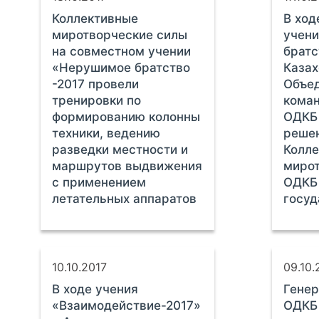
Коллективные
В ход
миротворческие силы
учен
на совместном учении
братс
«Нерушимое братство
Казах
-2017 провели
Объе
тренировки по
кома
формированию колонны
ОДКБ
техники, ведению
решен
разведки местности и
Колле
маршрутов выдвижения
мирот
с применением
ОДКБ
летательных аппаратов
госуд
10.10.2017
09.10.
В ходе учения
Генер
«Взаимодействие-2017»
ОДКБ