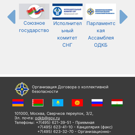
Союзное
Исполнител
Парламентс
Шанха
государство
ьный
кая
орган
комитет
Ассамблея
СНГ
ОДКБ
сотру
ст
Организация Договора о коллективной
безопасности
101000, Москва, Сверчков переулок, 3/2,
Эл. почта:
odkb@gov.ru
Телефоны: +7(495) 621-39-51 - Приемная
+7(495) 623-41-10 - Канцелярия (факс)
+7(495) 623-32-70 - Организационно-