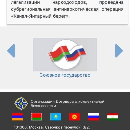
легализации наркодоходов, проведена
субрегиональная антинаркотическая операция
«Канал-Янтарный берег».
Союзное государство
И
Организация Договора о коллективной
безопасности
101000, Москва, Сверчков переулок, 3/2,