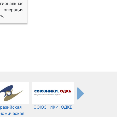
иональная
 операция
».
разийская
СОЮЗНИКИ. ОДКБ
Международный
номическая
Комитет Красного