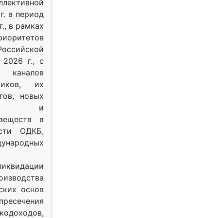
ективной
г. в период
г., в рамках
оритетов
оссийской
2026 г., с
 каналов
тиков, их
гов, новых
ных и
веществ в
ости ОДКБ,
ународных
ликвидации
оизводства
ских основ
 пресечения
одоходов,