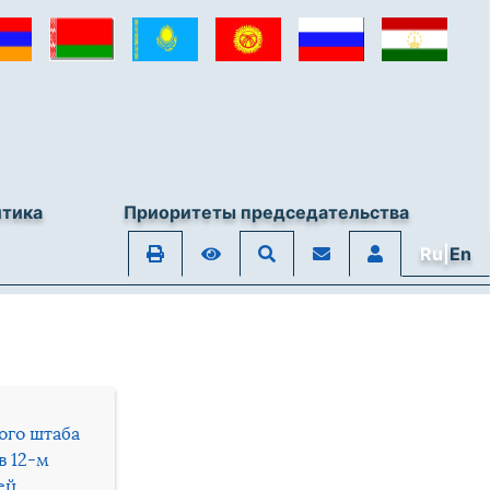
итика
Приоритеты председательства
Ru|
En
ого штаба
в 12-м
ей