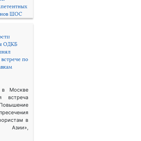
мпетентных
енов ШОС
ости
ря ОДКБ
инял
 встрече по
авкам
 в Москве
я встреча
Повышение
 пресечения
рористам в
Азии»,