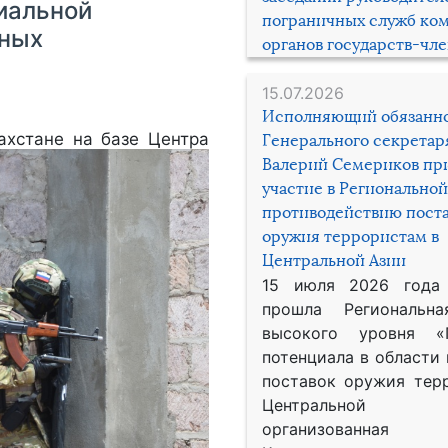
иальной
пограничных служб ко
нных
органов государств-чл
15.07.2026
Исполняющий обязанн
ахстане на базе Центра
Генерального секрета
Валерий Семериков пр
участие в Региональной
противодействию пост
оружия террористам в
Центральной Азии
15 июля 2026 года
прошла Региональна
высокого уровня «
потенциала в области
поставок оружия тер
Центральной 
организованная