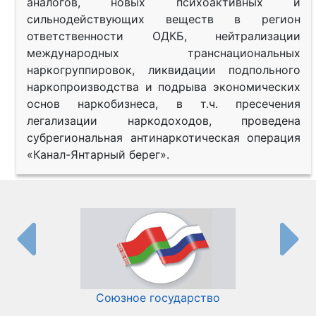
аналогов, новых психоактивных и
сильнодействующих веществ в регион
ответственности ОДКБ, нейтрализации
международных транснациональных
наркогруппировок, ликвидации подпольного
наркопроизводства и подрыва экономических
основ наркобизнеса, в т.ч. пресечения
легализации наркодоходов, проведена
субрегиональная антинаркотическая операция
«Канал-Янтарный берег».
Союзное государство
И