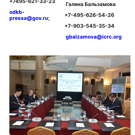
+7495-621-33-23
Галина Бальзамова
odkb
-
+7-495-626-54-26
pressa
@
gov
.
ru
;
+7-903-545-35-34
gbalzamova
@
icrc
.
org