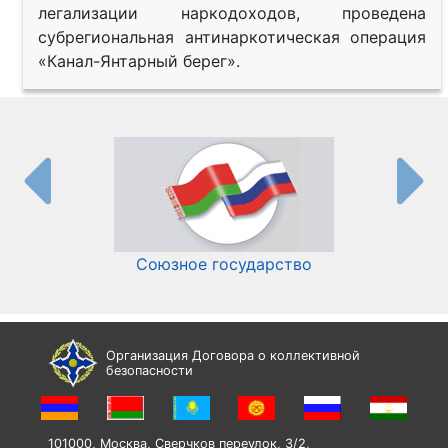
легализации наркодоходов, проведена
субрегиональная антинаркотическая операция
«Канал-Янтарный берег».
Союзное государство
И
Организация Договора о коллективной
безопасности
101000, Москва, Сверчков переулок, 3/2,